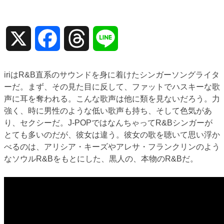
X
Facebook
Threads
Line
iriはR&B直系のサウンドを身に着けたシンガーソングライタ
ーだ。まず、その見た目に反して、ファットでハスキーな歌
声に耳を奪われる。こんな歌声は他に類を見ないだろう。力
強く、時に男性のような低い歌声も持ち、そして色気があ
り、セクシーだ。J-POPではなんちゃってR&Bシンガーが
とても多いのだが、彼女は違う。彼女の歌を聴いて思い浮か
べるのは、アリシア・キーズやアレサ・フランクリンのよう
なソウルR&Bをもとにした、黒人の、本物のR&Bだ。