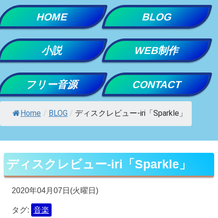
Skip
HOME
BLOG
to
content
小説
WEB制作
フリー音源
CONTACT
Home
/
BLOG
/
ディスクレビュー-iri「Sparkle」
ディスクレビュー-iri「Sparkle」
2020年04月07日(火曜日)
タグ:
音楽