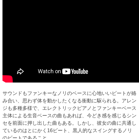
サウンドもファンキーなノリのベースに心地いいビートが絡
み合い、思わず体を動かしたくなる衝動に駆られる。アレン
ジも多種多様で、エレクトリックピアノとファンキーベース
主体による生音ベースの曲もあれば、今どき感を感じるシン
セを前面に押し出した曲もある。しかし、彼女の曲に共通し
ているのはとにかく16ビート、黒人的なスイングするノリ
のビートであること。