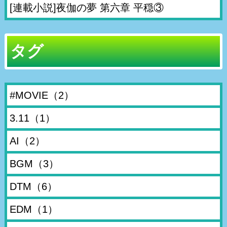
[連載小説]夜伽の夢 第六章 平穏③
タグ
#MOVIE
（2）
3.11
（1）
AI
（2）
BGM
（3）
DTM
（6）
EDM
（1）