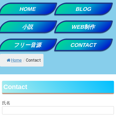
Skip
HOME
BLOG
to
content
小説
WEB制作
フリー音源
CONTACT
Home
/
Contact
Contact
氏名