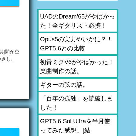
UADのDream’65がやばかっ
た！全ギタリスト必携！
Opus5の実力やいかに？！
GPT5.6との比較
期間が空
中退し、
初音ミクV6がやばかった！
楽曲制作の話。
ギターの弦の話。
「百年の孤独」を読破しま
した！
GPT5.6 Sol Ultraを半月使
ってみた感想。[結