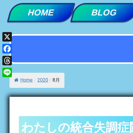
Skip
HOME
BLOG
to
content
X
Facebook
Threads
Home
/
2020
/
8月
Line
わたしの統合失調症