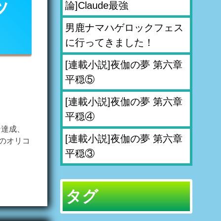
ッ
論]Claude最強
男鹿ナマハゲロックフェス
に行ってきました！
[連載小説]夜伽の夢 第六章
平穏⑤
[連載小説]夜伽の夢 第六章
平穏④
ン達成、
[連載小説]夜伽の夢 第六章
付のオリコ
平穏③
タグ