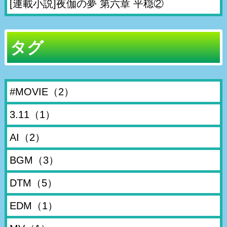
[連載小説]夜伽の夢 第六章 平穏②
タグ
#MOVIE
（2）
3.11
（1）
AI
（2）
BGM
（3）
DTM
（5）
EDM
（1）