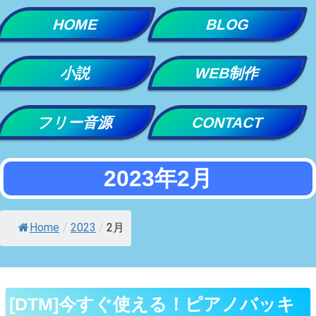
Skip
HOME
BLOG
to
content
小説
WEB制作
フリー音源
CONTACT
2023年2月
Home
/
2023
/
2月
[DTM]今すぐ使える！ピアノバッキ