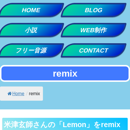
Skip
HOME
BLOG
to
content
小説
WEB制作
フリー音源
CONTACT
remix
Home
/
remix
米津玄師さんの「Lemon」をremix