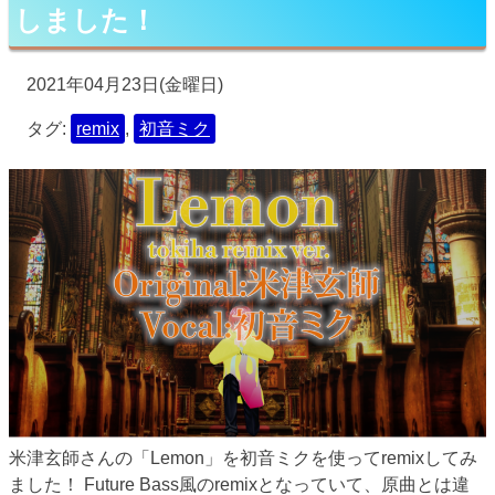
しました！
2021年04月23日(金曜日)
タグ:
remix
,
初音ミク
米津玄師さんの「Lemon」を初音ミクを使ってremixしてみ
ました！ Future Bass風のremixとなっていて、原曲とは違