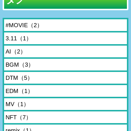
#MOVIE
（2）
3.11
（1）
AI
（2）
BGM
（3）
DTM
（5）
EDM
（1）
MV
（1）
NFT
（7）
remix
（1）