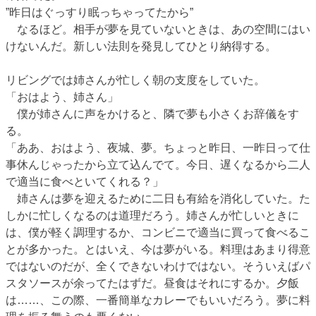
”昨日はぐっすり眠っちゃってたから”
なるほど。相手が夢を見ていないときは、あの空間にはい
けないんだ。新しい法則を発見してひとり納得する。
リビングでは姉さんが忙しく朝の支度をしていた。
「おはよう、姉さん」
僕が姉さんに声をかけると、隣で夢も小さくお辞儀をす
る。
「ああ、おはよう、夜城、夢。ちょっと昨日、一昨日って仕
事休んじゃったから立て込んでて。今日、遅くなるから二人
で適当に食べといてくれる？」
姉さんは夢を迎えるために二日も有給を消化していた。た
しかに忙しくなるのは道理だろう。姉さんが忙しいときに
は、僕が軽く調理するか、コンビニで適当に買って食べるこ
とが多かった。とはいえ、今は夢がいる。料理はあまり得意
ではないのだが、全くできないわけではない。そういえばパ
スタソースが余ってたはずだ。昼食はそれにするか。夕飯
は……、この際、一番簡単なカレーでもいいだろう。夢に料