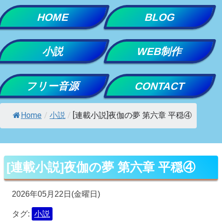
Skip
HOME
BLOG
to
content
小説
WEB制作
フリー音源
CONTACT
Home
/
小説
/
[連載小説]夜伽の夢 第六章 平穏④
[連載小説]夜伽の夢 第六章 平穏④
2026年05月22日(金曜日)
タグ:
小説