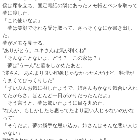
僕は席を立ち、固定電話の隣にあったメモ帳とペンを取って
夢に渡した。
「これ使いなよ」
夢は笑顔でそれを受け取って、さっそくなにか書き出し
た。
夢がメモを見せる。
”ありがとう。ユキさんは気が利くね”
「そんなことないよ。どう？ この家は？」
夢は”うーん”と眉をしかめたあと、
”澪さん、あんまり良い印象じゃなかったんだけど、料理が
うまくてびっくりした”
「ずいぶんお気に召したようで。姉さんもかなり気合い入れ
てたからさ。ほとんど一日がかりだったんだよ」
そう言うと、夢は驚いたように目を丸めた。
”なんか、もしかしたら思ってたより悪い人じゃないのかな
って”
「そうだよ。夢の勝手な思い込み。姉さんはそんな悪い人じ
ゃない」