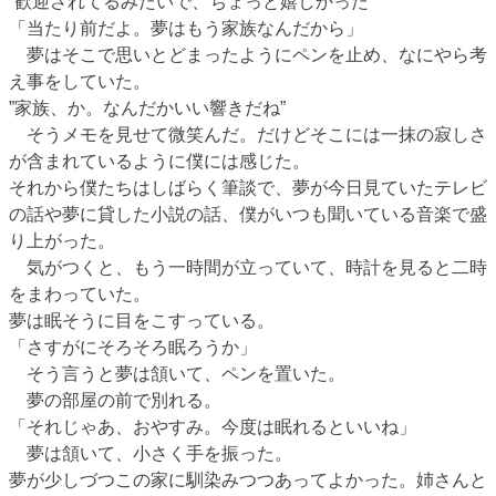
”歓迎されてるみたいで、ちょっと嬉しかった”
「当たり前だよ。夢はもう家族なんだから」
夢はそこで思いとどまったようにペンを止め、なにやら考
え事をしていた。
”家族、か。なんだかいい響きだね”
そうメモを見せて微笑んだ。だけどそこには一抹の寂しさ
が含まれているように僕には感じた。
それから僕たちはしばらく筆談で、夢が今日見ていたテレビ
の話や夢に貸した小説の話、僕がいつも聞いている音楽で盛
り上がった。
気がつくと、もう一時間が立っていて、時計を見ると二時
をまわっていた。
夢は眠そうに目をこすっている。
「さすがにそろそろ眠ろうか」
そう言うと夢は頷いて、ペンを置いた。
夢の部屋の前で別れる。
「それじゃあ、おやすみ。今度は眠れるといいね」
夢は頷いて、小さく手を振った。
夢が少しづつこの家に馴染みつつあってよかった。姉さんと