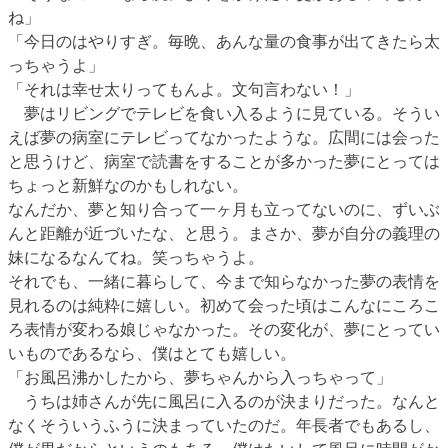
ね」
「今日のはやりすぎ。毎晩、あんな量の食事が出てきたら太
っちゃうよ」
「それは幸せ太りってもんよ。文句言わない！」
夢はリビングでテレビを食い入るように見ている。そうい
えば夢の病室にテレビってなかったような。広間には会った
と思うけど、病室で読書をすることが多かった夢にとっては
ちょっと新鮮なのかもしれない。
なんだか、夢と知り合って一ヶ月も立ってないのに、ずいぶ
んと距離が近づいたな、と思う。まさか、夢が自分の義理の
妹になるなんてね。笑っちゃうよ。
それでも、一緒に暮らして、今まで知らなかった夢の表情を
見れるのは純粋に嬉しい。初めて会った頃はこんなにころこ
ろ表情が変わる娘じゃなかった。その変化が、夢にとってい
いものであるなら、僕はとても嬉しい。
「お風呂沸かしたから、夢ちゃんから入っちゃって」
うちは姉さんが先に風呂に入るのが決まりだった。なんと
なくそういうふうに決まっていたのだ。年長者でもあるし、