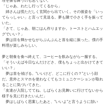
理を振る舞うのも悪くない。
「じゃあ、わたし行ってくるから」
姉さんは慌ただしく玄関から出ていく。その後姿を「いっ
てらっしゃい」と言って見送る。夢も隣で小さく手を振って
いた。
「さて、じゃあ、朝ごはん作りますか。トーストとハムエッ
グでいい？」
夢は目を輝かせながらぶんぶんと首を縦に振った。僕の手
料理が楽しみらしい。
夢と朝食を食べ終えて、コーヒーを飲みながら一服する。
「そういえば今日なんだけどさ、僕もちょっと出かけてきて
いい？」
夢は首を傾げる。”いいけど、どこに行くの？”という顔
だ。意外とスマホを使わなくてもコミュニケーションが取れ
ることに気づいてきた。
「友達が入院しててね。しばらくお見舞いに行けてないから
様子を見に行きたいんだ」
夢はしばらく思案したあと、”いいよ”と言うように頷い