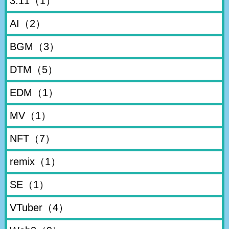
3.11
（1）
AI
（2）
BGM
（3）
DTM
（5）
EDM
（1）
MV
（1）
NFT
（7）
remix
（1）
SE
（1）
VTuber
（4）