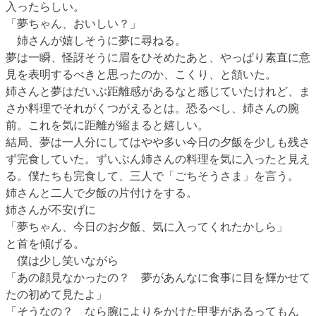
入ったらしい。
「夢ちゃん、おいしい？」
姉さんが嬉しそうに夢に尋ねる。
夢は一瞬、怪訝そうに眉をひそめたあと、やっぱり素直に意
見を表明するべきと思ったのか、こくり、と頷いた。
姉さんと夢はだいぶ距離感があるなと感じていたけれど、ま
さか料理でそれがくつがえるとは。恐るべし、姉さんの腕
前。これを気に距離が縮まると嬉しい。
結局、夢は一人分にしてはやや多い今日の夕飯を少しも残さ
ず完食していた。ずいぶん姉さんの料理を気に入ったと見え
る。僕たちも完食して、三人で「ごちそうさま」を言う。
姉さんと二人で夕飯の片付けをする。
姉さんが不安げに
「夢ちゃん、今日のお夕飯、気に入ってくれたかしら」
と首を傾げる。
僕は少し笑いながら
「あの顔見なかったの？ 夢があんなに食事に目を輝かせて
たの初めて見たよ」
「そうなの？ なら腕によりをかけた甲斐があるってもん