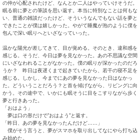
の仲が心配されたけど、なんとか二人はやっていけそうだ。
眠る前に夢との筆談を思い返す。本当に特別なことは何もな
い、普通の雑談だったけど、そういうなんでもない話を夢と
できたことが僕は嬉しかった。やがて睡魔が泡のように僕を
包んで深い眠りへといざなっていった。
温かな陽光が差してきて、目が覚める。そのとき、違和感を
感じる。そうだ、今日は夢を見なかった。あの不思議な空間
にいざなわれることがなかった。僕の眠りが深かったのだろ
うか？ 昨日は夜遅くまで起きていたから、若干の寝不足を
感じる。しかし、今までにあの夢を見なかった日はなかっ
た。どういうことだろう？と首を傾げながら、リビングに向
かう。その途中で、いかにも眠そうに目をこすりながら歩く
夢と行きあった。
「おはよう」
夢は口の形だけで”おはよう”と返す。
「昨日、あの夢を見なかったんだけど……」
僕がそう言うと、夢がスマホを取り出してなにやら打ち込
み始めた。