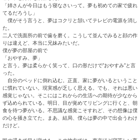
「姉さんが今日はもう寝なさいって。夢も初めての家で疲れ
てるだろうし」
僕がそう言うと、夢はコクリと頷いてテレビの電源を消し
た。
二人で洗面所の前で歯を磨く。こうして並んでみると顔の作
りは違えど、本当に兄妹みたいだ。
僕が夢の部屋の前で
「おやすみ、夢」
と言う。夢は柔らかく笑って、口の形だけで”おやすみ”と言
った。
自分のベッドに倒れ込む。正直、家に夢がいるということ
に慣れていない。現実感が乏しく思える。でも、それは悪い
感覚じゃない。そこにはこれからの生活への期待が少なから
ず込められている。明日、目が覚めてリビングに行くと、朝
食を待つ夢がいる。不思議な感覚こそすれど、その想像は僕
の心を掻き立てた。まあ、結局、僕らは夢の中で出会うわけ
だけど。