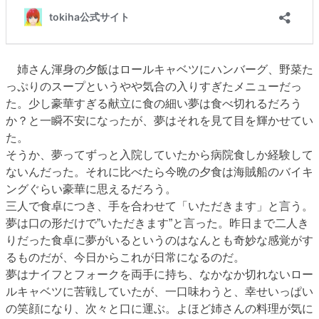
姉さん渾身の夕飯はロールキャベツにハンバーグ、野菜た
っぷりのスープというやや気合の入りすぎたメニューだっ
た。少し豪華すぎる献立に食の細い夢は食べ切れるだろう
か？と一瞬不安になったが、夢はそれを見て目を輝かせてい
た。
そうか、夢ってずっと入院していたから病院食しか経験して
ないんだった。それに比べたら今晩の夕食は海賊船のバイキ
ングぐらい豪華に思えるだろう。
三人で食卓につき、手を合わせて「いただきます」と言う。
夢は口の形だけで”いただきます”と言った。昨日まで二人き
りだった食卓に夢がいるというのはなんとも奇妙な感覚がす
るものだが、今日からこれが日常になるのだ。
夢はナイフとフォークを両手に持ち、なかなか切れないロー
ルキャベツに苦戦していたが、一口味わうと、幸せいっぱい
の笑顔になり、次々と口に運ぶ。よほど姉さんの料理が気に