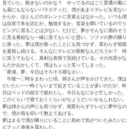
見ていた。飽きないのかな？ やってるのはごく普通の毒に
も薬にもならないバラエティだ。僕があまりテレビを見ない
からか、ほとんどのタレントに見覚えはなかった。いつも僕
は自室で本を読むか、勉強するか、音楽を聞いているのでリ
ビングに居ることは少ない。だけど、夢がそんなに面白そう
に見る番組なら一緒に見てもいいと思い、ソファの夢の隣り
に座った。夢は僕が座ったことにも気づかず、変わらず画面
を凝視し続ける。そんなにテレビが新鮮なんだろうか？ 特
に笑うでもなく、真剣な表情で見続けている。その光景がな
んだかおかしくて、僕はちょっと笑ってしまった。
「夜城、夢、今日はそろそろ寝なさい」
午後一〇時をまわった頃、姉さんが声をかけてきた。僕は
だいたい一一時ぐらいまで起きていることが多いのだが、昨
日はベッドの組立で疲れたし、今日もなにかと忙しかった。
このくらいで寝ておくくらいがちょうどいいかもしれない。
夢は姉さんの声にも気づかず、相変わらずテレビに夢中なの
で、僕が肩を叩いて教えてあげる。
夢はまるで僕が隣りにいることに初めて気がついたみたいに
ビクッと身体を震わした。