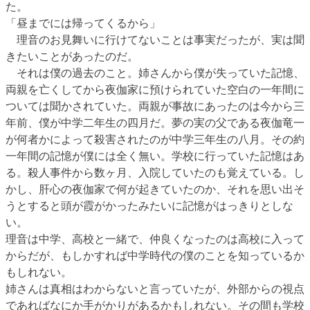
た。
「昼までには帰ってくるから」
理音のお見舞いに行けてないことは事実だったが、実は聞
きたいことがあったのだ。
それは僕の過去のこと。姉さんから僕が失っていた記憶、
両親を亡くしてから夜伽家に預けられていた空白の一年間に
ついては聞かされていた。両親が事故にあったのは今から三
年前、僕が中学二年生の四月だ。夢の実の父である夜伽竜一
が何者かによって殺害されたのが中学三年生の八月。その約
一年間の記憶が僕には全く無い。学校に行っていた記憶はあ
る。殺人事件から数ヶ月、入院していたのも覚えている。し
かし、肝心の夜伽家で何が起きていたのか、それを思い出そ
うとすると頭が霞がかったみたいに記憶がはっきりとしな
い。
理音は中学、高校と一緒で、仲良くなったのは高校に入って
からだが、もしかすれば中学時代の僕のことを知っているか
もしれない。
姉さんは真相はわからないと言っていたが、外部からの視点
であればなにか手がかりがあるかもしれない。その間も学校