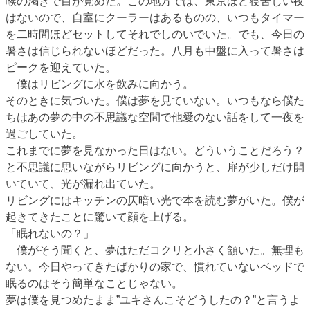
喉の渇きで目が覚めた。この地方では、東京ほど寝苦しい夜
はないので、自室にクーラーはあるものの、いつもタイマー
を二時間ほどセットしてそれでしのいでいた。でも、今日の
暑さは信じられないほどだった。八月も中盤に入って暑さは
ピークを迎えていた。
僕はリビングに水を飲みに向かう。
そのときに気づいた。僕は夢を見ていない。いつもなら僕た
ちはあの夢の中の不思議な空間で他愛のない話をして一夜を
過ごしていた。
これまでに夢を見なかった日はない。どういうことだろう？
と不思議に思いながらリビングに向かうと、扉が少しだけ開
いていて、光が漏れ出ていた。
リビングにはキッチンの仄暗い光で本を読む夢がいた。僕が
起きてきたことに驚いて顔を上げる。
「眠れないの？」
僕がそう聞くと、夢はただコクリと小さく頷いた。無理も
ない。今日やってきたばかりの家で、慣れていないベッドで
眠るのはそう簡単なことじゃない。
夢は僕を見つめたまま”ユキさんこそどうしたの？”と言うよ