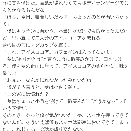
うに首を傾げた。言葉が喋れなくてもボディランゲージでな
んとかなるもんだな。
「ほら、今日、寝苦しいだろ？ ちょっとのどが渇いちゃっ
て」
僕はキッチンに向かう。本当は水だけでも良かったんだけ
ど、思い直して二人分のアイスココアを淹れる。
夢の目の前にマグカップを置く。
「これ、アイスココア。カフェインは入ってないよ」
夢は”ありがとう”と言うように微笑みかけて、口をつけ
る。僕も夢の正面に座って、アイスココアの柔らかな甘味を
楽しむ。
「お互い、なんか眠れなかったみたいだね」
僕がそう言うと、夢は小さく頷く。
「この家には慣れた？」
夢はちょっと小首を傾げて、微笑んだ。”どうかな～”って
いう表情だ。
そのとき、やっと僕が気がついた。夢、スマホを持ってきて
ないんだ。そういえば僕もスマホは部屋においてきてしまっ
た。これじゃあ、会話が成り立たない。