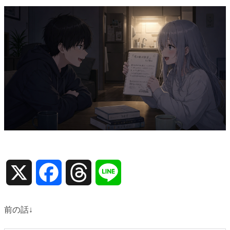
X
Facebook
Threads
Line
前の話↓