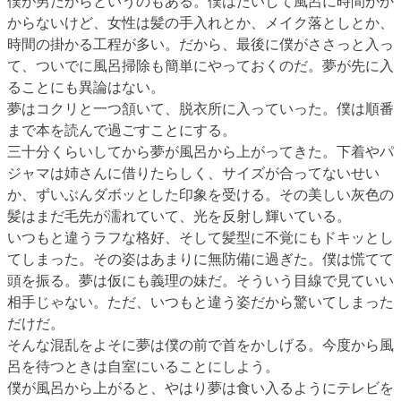
僕が男だからというのもある。僕はたいして風呂に時間がか
からないけど、女性は髪の手入れとか、メイク落としとか、
時間の掛かる工程が多い。だから、最後に僕がささっと入っ
て、ついでに風呂掃除も簡単にやっておくのだ。夢が先に入
ることにも異論はない。
夢はコクリと一つ頷いて、脱衣所に入っていった。僕は順番
まで本を読んで過ごすことにする。
三十分くらいしてから夢が風呂から上がってきた。下着やパ
ジャマは姉さんに借りたらしく、サイズが合ってないせい
か、ずいぶんダボッとした印象を受ける。その美しい灰色の
髪はまだ毛先が濡れていて、光を反射し輝いている。
いつもと違うラフな格好、そして髪型に不覚にもドキッとし
てしまった。その姿はあまりに無防備に過ぎた。僕は慌てて
頭を振る。夢は仮にも義理の妹だ。そういう目線で見ていい
相手じゃない。ただ、いつもと違う姿だから驚いてしまった
だけだ。
そんな混乱をよそに夢は僕の前で首をかしげる。今度から風
呂を待つときは自室にいることにしよう。
僕が風呂から上がると、やはり夢は食い入るようにテレビを