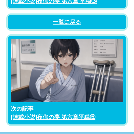
[連載小説]夜伽の夢 第六章 平穏③
一覧に戻る
次の記事
[連載小説]夜伽の夢 第六章平穏⑤