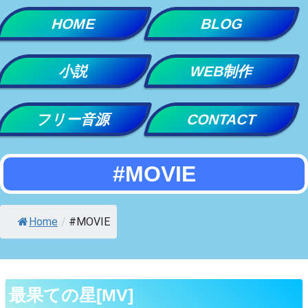
Skip
HOME
BLOG
to
content
小説
WEB制作
フリー音源
CONTACT
#MOVIE
Home
/
#MOVIE
最果ての星[MV]