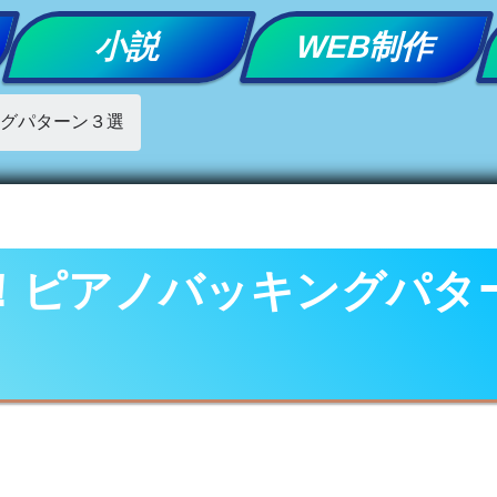
小説
WEB制作
ングパターン３選
る！ピアノバッキングパタ