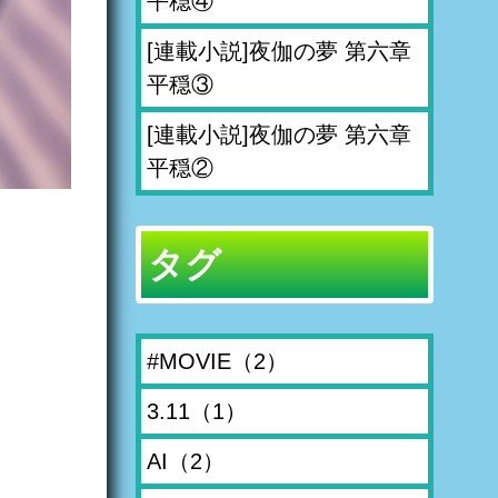
平穏④
[連載小説]夜伽の夢 第六章
平穏③
[連載小説]夜伽の夢 第六章
平穏②
タグ
#MOVIE
（2）
3.11
（1）
AI
（2）