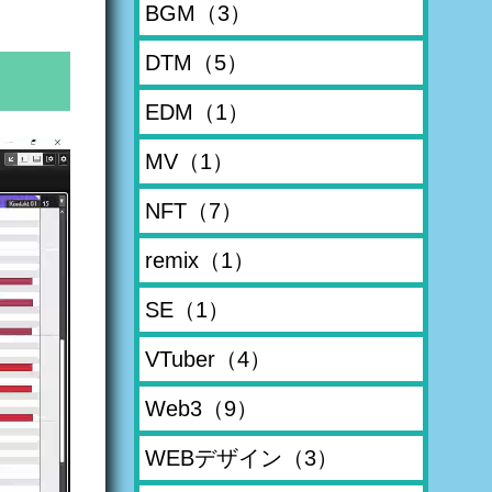
BGM
（3）
DTM
（5）
EDM
（1）
MV
（1）
NFT
（7）
remix
（1）
SE
（1）
VTuber
（4）
Web3
（9）
WEBデザイン
（3）