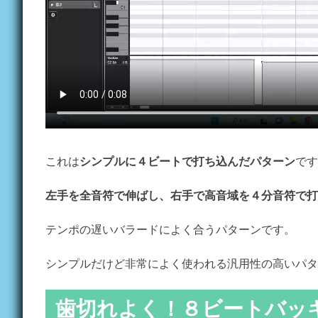
これは
シンプルに４ビートで打ち込んだパターン
です
左手を全音符で伸ばし、右手で高音域を４分音符で打
テンポの遅いバラードによく合うパターンです。
シンプルだけど非常によく使われる汎用性の高いパタ
歯切れよく！８ビートバッ