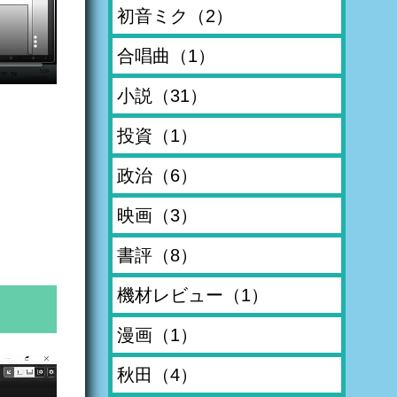
初音ミク
（2）
合唱曲
（1）
小説
（31）
投資
（1）
政治
（6）
映画
（3）
書評
（8）
機材レビュー
（1）
漫画
（1）
秋田
（4）