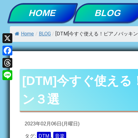
Skip
HOME
BLOG
to
content
Home
/
BLOG
/
[DTM]今すぐ使える！ピアノバッキ
X
Facebook
Threads
[DTM]今すぐ使え
Line
ン３選
2023年02月06日(月曜日)
タグ:
DTM
,
音楽