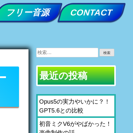
フリー音源
CONTACT
検
索:
最近の投稿
ー
Opus5の実力やいかに？！
GPT5.6との比較
初音ミクV6がやばかった！
楽曲制作の話。