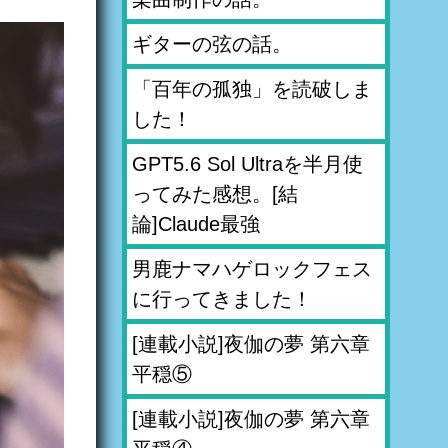
ギターの弦の話。
「百年の孤独」を読破しま
した！
GPT5.6 Sol Ultraを半月使
ってみた感想。[結
論]Claude最強
男鹿ナマハゲロックフェス
に行ってきました！
[連載小説]夜伽の夢 第六章
平穏⑤
[連載小説]夜伽の夢 第六章