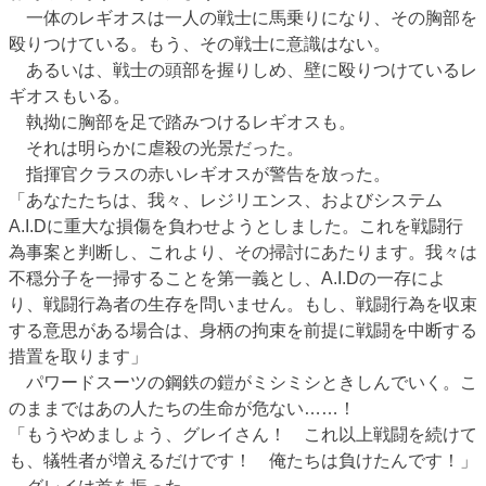
一体のレギオスは一人の戦士に馬乗りになり、その胸部を
殴りつけている。もう、その戦士に意識はない。
あるいは、戦士の頭部を握りしめ、壁に殴りつけているレ
ギオスもいる。
執拗に胸部を足で踏みつけるレギオスも。
それは明らかに虐殺の光景だった。
指揮官クラスの赤いレギオスが警告を放った。
「あなたたちは、我々、レジリエンス、およびシステム
A.I.Dに重大な損傷を負わせようとしました。これを戦闘行
為事案と判断し、これより、その掃討にあたります。我々は
不穏分子を一掃することを第一義とし、A.I.Dの一存によ
り、戦闘行為者の生存を問いません。もし、戦闘行為を収束
する意思がある場合は、身柄の拘束を前提に戦闘を中断する
措置を取ります」
パワードスーツの鋼鉄の鎧がミシミシときしんでいく。こ
のままではあの人たちの生命が危ない……！
「もうやめましょう、グレイさん！ これ以上戦闘を続けて
も、犠牲者が増えるだけです！ 俺たちは負けたんです！」