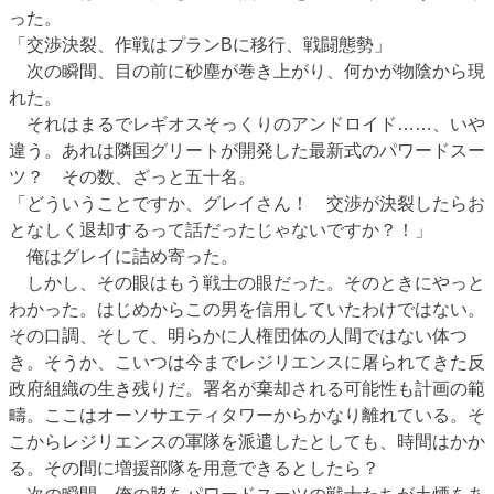
った。
「交渉決裂、作戦はプランBに移行、戦闘態勢」
次の瞬間、目の前に砂塵が巻き上がり、何かが物陰から現
れた。
それはまるでレギオスそっくりのアンドロイド……、いや
違う。あれは隣国グリートが開発した最新式のパワードスー
ツ？ その数、ざっと五十名。
「どういうことですか、グレイさん！ 交渉が決裂したらお
となしく退却するって話だったじゃないですか？！」
俺はグレイに詰め寄った。
しかし、その眼はもう戦士の眼だった。そのときにやっと
わかった。はじめからこの男を信用していたわけではない。
その口調、そして、明らかに人権団体の人間ではない体つ
き。そうか、こいつは今までレジリエンスに屠られてきた反
政府組織の生き残りだ。署名が棄却される可能性も計画の範
疇。ここはオーソサエティタワーからかなり離れている。そ
こからレジリエンスの軍隊を派遣したとしても、時間はかか
る。その間に増援部隊を用意できるとしたら？