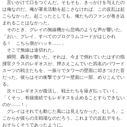
言いかけて口をつぐんだ。そもそも、きっかけを与えたの
は俺なのだ。俺が署名活動を起こさなければ、この反乱は起
こらなかった。起こったとしても、俺たちのファンが巻き込
まれることはなかった。
そのとき、グレイの無線機から悲鳴のような声が響いた。
「おい、グレイ、すべてのプログラムコードがはじかれ
る！ こちら側がハッキ……」
そこで無線は途切れた。
瞬間、轟音が響いた。それは、今まで倒れていたはずの指
揮官クラスのレギオスが、押さえこんでいた四名のパワード
スーツの戦士たちを、一振りでタワーの壁面に叩きつけた音
だった。彼らはその衝撃でタワー壁面に一部、めりこんでい
る。
次々にレギオスが復活し、戦士たちを薙ぎ払っていく。
「くそっ、有線接続でもレギオスを止めることすらできない
のか……！」
グレイはそれでも動じた風には見えなかった。むしろ、こ
こからが彼らの主戦場なのだろう。これまでの反乱デモも、
おそらくそうであったように。