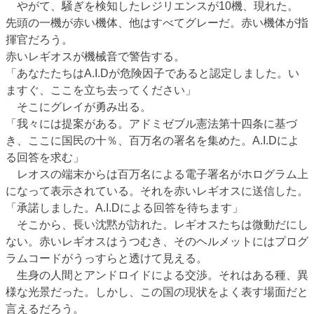
やがて、騒ぎを検知したレジリエンスが10機、現れた。
先頭の一機が赤い機体、他はすべてグレーだ。赤い機体が指
揮官だろう。
赤いレギオスが機械音で警告する。
「あなたたちはA.I.Dが危険因子であると認定しました。い
ますぐ、ここを立ち去ってください」
そこにグレイが勇み出る。
「我々には提案がある。アドミゼブル憲法第十四条に基づ
き、ここに国民の十％、百万名の署名を集めた。A.I.Dによ
る回答を求む」
レオスの端末からは百万名による電子署名がホログラム上
になって表示されている。それを赤いレギオスに送信した。
「承諾しました。A.I.Dによる回答を待ちます」
そこから、長い沈黙が訪れた。レギオスたちは微動だにし
ない。赤いレギオスはうつむき、そのヘルメットにはプログ
ラムコードがうっすらと透けて見える。
生身の人間とアンドロイドによる交渉。それはある種、異
様な光景だった。しかし、この国の現状をよく表す場面だと
言えるだろう。