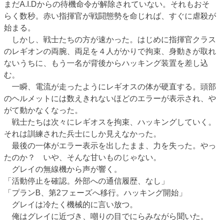
まだA.I.Dからの待機命令が解除されていない。それもおそ
らく数秒。赤い指揮官が戦闘態勢を命じれば、すぐに虐殺が
始まる。
しかし、戦士たちの方が速かった。はじめに指揮官クラス
のレギオンの両腕、両足を４人がかりで拘束、身動きが取れ
ないうちに、もう一名が背後からハッキング装置を差し込
む。
一瞬、電流が走ったようにレギオスの体が硬直する。頭部
のヘルメットには数えきれないほどのエラーが表示され、や
がて動かなくなった。
戦士たちは次々にレギオスを拘束、ハッキングしていく。
それは訓練された兵士にしか見えなかった。
最後の一体がエラー表示を出したまま、力を失った。やっ
たのか？ いや、そんな甘いものじゃない。
グレイの無線機から声が響く。
「活動停止を確認。外部への通信履歴、なし」
「プランB、第2フェーズへ移行。ハッキング開始」
グレイは冷たく機械的に言い放つ。
俺はグレイに近づき、嘲りの目でにらみながら聞いた。