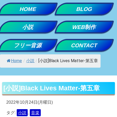
Skip
HOME
BLOG
to
content
小説
WEB制作
フリー音源
CONTACT
Home
/
小説
/
[小説]Black Lives Matter-第五章
[小説]Black Lives Matter-第五章
2022年10月24日(月曜日)
タグ:
小説
,
音楽