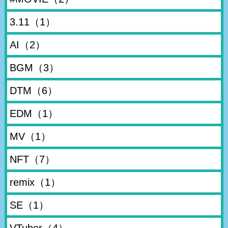
3.11
（1）
AI
（2）
BGM
（3）
DTM
（6）
EDM
（1）
MV
（1）
NFT
（7）
remix
（1）
SE
（1）
VTuber
（4）