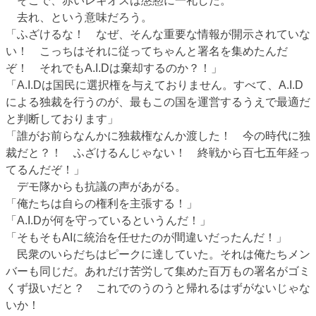
そこで、赤いレギオスは慇懃に一礼した。
去れ、という意味だろう。
「ふざけるな！ なぜ、そんな重要な情報が開示されていな
い！ こっちはそれに従ってちゃんと署名を集めたんだ
ぞ！ それでもA.I.Dは棄却するのか？！」
「A.I.Dは国民に選択権を与えておりません。すべて、A.I.D
による独裁を行うのが、最もこの国を運営するうえで最適だ
と判断しております」
「誰がお前らなんかに独裁権なんか渡した！ 今の時代に独
裁だと？！ ふざけるんじゃない！ 終戦から百七五年経っ
てるんだぞ！」
デモ隊からも抗議の声があがる。
「俺たちは自らの権利を主張する！」
「A.I.Dが何を守っているというんだ！」
「そもそもAIに統治を任せたのが間違いだったんだ！」
民衆のいらだちはピークに達していた。それは俺たちメン
バーも同じだ。あれだけ苦労して集めた百万もの署名がゴミ
くず扱いだと？ これでのうのうと帰れるはずがないじゃな
いか！