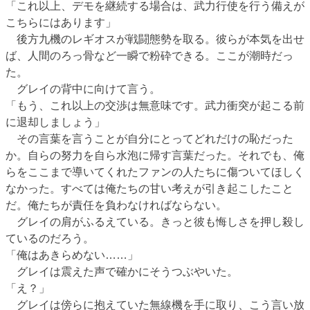
「これ以上、デモを継続する場合は、武力行使を行う備えが
こちらにはあります」
後方九機のレギオスが戦闘態勢を取る。彼らが本気を出せ
ば、人間のろっ骨など一瞬で粉砕できる。ここが潮時だっ
た。
グレイの背中に向けて言う。
「もう、これ以上の交渉は無意味です。武力衝突が起こる前
に退却しましょう」
その言葉を言うことが自分にとってどれだけの恥だった
か。自らの努力を自ら水泡に帰す言葉だった。それでも、俺
らをここまで導いてくれたファンの人たちに傷ついてほしく
なかった。すべては俺たちの甘い考えが引き起こしたこと
だ。俺たちが責任を負わなければならない。
グレイの肩がふるえている。きっと彼も悔しさを押し殺し
ているのだろう。
「俺はあきらめない……」
グレイは震えた声で確かにそうつぶやいた。
「え？」
グレイは傍らに抱えていた無線機を手に取り、こう言い放