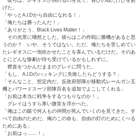
彼らは、レギオスが倒れるのを見て、喜びの雄たけびをあ
げた。
「やっとA.I.Dから自由になれる！」
「俺たちは勝ったんだ！」
「ありがとう、Black Lives Matter！」
その光景に唖然とした。彼らはこの作戦に勝機があると思
うのか？ いや、そうではない。ただ、俺たちを苦しめてい
たレギオスに一泡吹かせたことを喜んでいるだけだ。そのあ
とにどんな惨劇が待ち受けているかもしれずに。
襟首をつかんだままのグレイに問うた。
「もし、A.I.Dのハッキングに失敗したらどうする？」
「そんなこと、想定内だ。反政府部隊が移動式レールガン五
機とパワードスーツ部隊百名を追加でよこしてくれる」
「お前は本当に戦争をするつもりなのか！」
グレイはうすら寒い微笑を浮かべた。
「俺はこの眼で何人もの仲間が死んでいくのを見てきた。す
べて自由のためだ。俺のこの命も、自由の灯のためにくべる
ためにある」
「お前はっ……！」