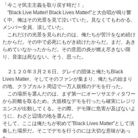
「今こそ民主主義を取り戻す時だ！」
”Black Live Matter! Black Lives Matter!”と大合唱が鳴り響
く中、俺はその光景を見て泣いていた。見なくてもわかる、
メンバー全員、涙していた。
これだけの光景を見られたのは、俺たちが苦汁をなめ続け
たからだ。その中で必死にもがき続けたからだ。まだ、あき
らめていなかったからだ。その意思の炎が燃え尽きない限
り、音楽は死なない。そう、思った。
２１２０年３月２６日、グレイの団体と俺たちBlack
Lives Matter、そしてそのファンが集まり、俺たちの始まり
の地、クラブカルト周辺で一万人規模のデモを行った。
この場所を選んだのは、まず第一にオーソサエティタワー
から距離を取るため。大規模なデモを行ったら確実にレジリ
エンスが出動してくる。その際、デモ隊に危害が及ばないよ
うに、わざと辺境の地を選んだ。
そして、ここは俺たちが初めて”Black Lives Matter”として演
奏した場所だ。そこでデモを行うのには大切な意味があっ