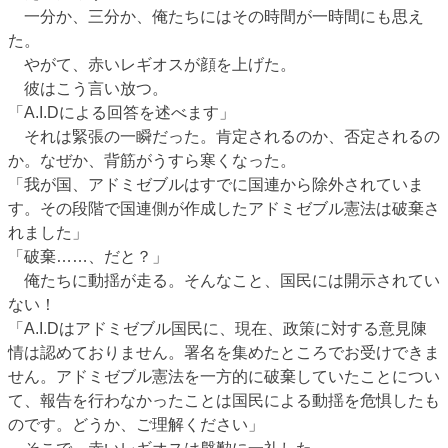
一分か、三分か、俺たちにはその時間が一時間にも思え
た。
やがて、赤いレギオスが顔を上げた。
彼はこう言い放つ。
「A.I.Dによる回答を述べます」
それは緊張の一瞬だった。肯定されるのか、否定されるの
か。なぜか、背筋がうすら寒くなった。
「我が国、アドミゼブルはすでに国連から除外されていま
す。その段階で国連側が作成したアドミゼブル憲法は破棄さ
れました」
「破棄……、だと？」
俺たちに動揺が走る。そんなこと、国民には開示されてい
ない！
「A.I.Dはアドミゼブル国民に、現在、政策に対する意見陳
情は認めておりません。署名を集めたところでお受けできま
せん。アドミゼブル憲法を一方的に破棄していたことについ
て、報告を行わなかったことは国民による動揺を危惧したも
のです。どうか、ご理解ください」