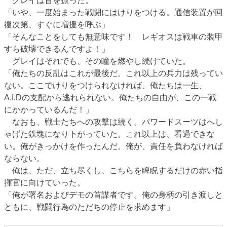
グレイは首を振った。
「いや、一度始まった戦闘にはけりをつける。通信装置が回
復次第、すぐに増援を呼ぶ」
「そんなことをしても無意味です！ レギオスは戦車の装甲
すら破壊できるんですよ！」
グレイはそれでも、その瞳を燃やし続けていた。
「俺たちの反乱はこれが最後だ。これ以上の兵力は残ってい
ない。ここでけりをつけられなければ、俺たちは一生、
A.I.Dの支配から逃れられない。俺たちの自由が、この一戦
にかかっているんだ！」
なおも、戦士たちへの攻撃は続く。パワードスーツはへし
ゃげた鉄塊になり下がっていた。これ以上は、看過できな
い。俺がきっかけを作ったんだ。俺が、責任を負わなければ
ならない。
俺は、ただ、立ち尽くし、こちらを睥睨するだけの赤い指
揮官に向けていった。
「俺が署名およびデモの首謀者です。俺の身柄の引き渡しと
ともに、戦闘行為のただちの停止を求めます」