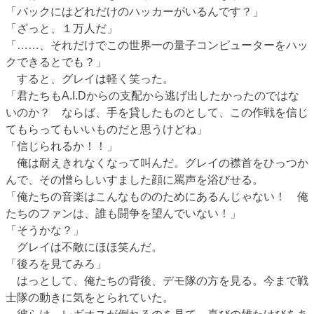
「バックにはどれだけのハッカーがいるんです？」
「ざっと、１万人だ」
「……、それだけでこの世界一の量子コンピューターをハッ
クできるとでも？」
すると、グレイは軽く笑った。
「君たちもA.I.Dからの支配から逃げ出したかったのではな
いのか？ ならば、手を貸したものとして、この作戦を信じ
てもらってもいいものだと思うけどね」
「信じられるか！！」
俺は耐えきれなくなって叫んだ。グレイの襟首をひっつか
んで、その憎らしいすました顔に罵声を浴びせる。
「俺たちの音楽はこんなもののためにあるんじゃない！ 俺
たちのファンは、誰も闘争を望んでいない！」
「そうかな？」
グレイは不敵にほほ笑んだ。
「後ろを見てみろ」
はっとして、俺たちの背後、デモ隊の方を見る。今まで戦
士隊の動きに気をとられていた。