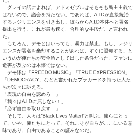
た。
グレイの話によれば、アドミゼブルはそもそも民主主義で
はないので、議会を持たない。であれば、A.I.Dが直接統治
するレジリエンスを引き出し、彼らからA.I.D本体へと署名
提出を行う。これが最も速く、合理的な手段だ、と言われ
た。
もちろん、デモとはいっても、暴力は禁止。もし、レジリ
エンスが署名を棄却することがあれば、すぐに退却する、と
いうのが俺たちが安全策として出した条件だった。ファンに
危害が及ぶのは本懐ではない。
デモ隊は「FREEDO MUSIC」「TRUE EXPRESSION」
「DEMOCRACY」などと書かれたプラカードを持った人た
ちが次々に訴える。
「表現の自由を認めろ！」
「我々はA.I.Dに屈しない！」
「必ず自由を取り戻す！」
そして、人々は”Black Lives Matter!”と叫ぶ。彼らにとっ
て、いや、俺たちにとって、それこそが自らがここにいる意
味であり、自由であることの証左なのだ。