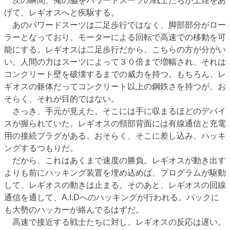
次の瞬間、俺の脇をパワードスーツの戦士たちが土煙をあ
げて、レギオスへと疾駆する。
あのパワードスーツは二足歩行ではなく、脚部部分がロー
ラーとなっており、モーターによる回転で高速での移動を可
能にする。レギオスは二足歩行だから、こちらの方が分がい
い。人間の力はスーツによって３０倍まで増幅され、それは
コンクリート壁を破壊するまでの威力を持つ。もちろん、レ
ギオスの躯体だってコンクリート以上の鋼鉄さを持つが、お
そらく、それが目的ではない。
さっき、手元が見えた。そこには手に収まるほどのデバイ
スが握られていた。レギオスの頸部背面には有線通信と充電
用の接続プラグがある。おそらく、そこに差し込み、ハッキ
ングするつもりだ。
だから、これはあくまで速度の勝負。レギオスが動き出す
よりも前にハッキング装置を埋め込めば、プログラムが駆動
して、レギオスの動きは止まる。そのあと、レギオスの回線
通信を通して、A.I.Dへのハッキングが行われる。バックに
も大勢のハッカーが絡んでるはずだ。
高速で接近する戦士たちに対し、レギオスの反応は遅い。