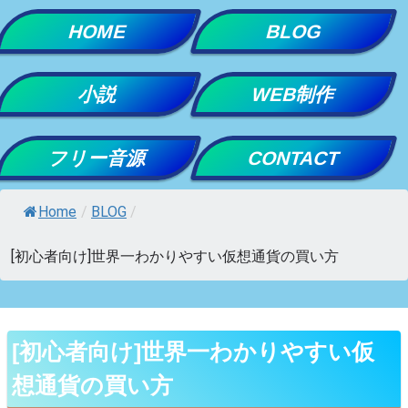
Skip
HOME
BLOG
to
content
小説
WEB制作
フリー音源
CONTACT
Home
/
BLOG
/
[初心者向け]世界一わかりやすい仮想通貨の買い方
[初心者向け]世界一わかりやすい仮
想通貨の買い方