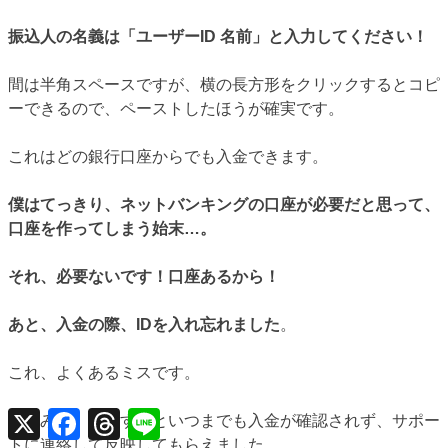
振込人の名義は「ユーザーID 名前」と入力してください！
間は半角スペースですが、横の長方形をクリックするとコピ
ーできるので、ペーストしたほうが確実です。
これはどの銀行口座からでも入金できます。
僕はてっきり、ネットバンキングの口座が必要だと思って、
口座を作ってしまう始末…。
それ、必要ないです！口座あるから！
あと、入金の際、IDを入れ忘れました
。
これ、よくあるミスです。
X
Facebook
Threads
Line
ちなみに、そうするといつまでも入金が確認されず、サポー
トに連絡して反映してもらえました。