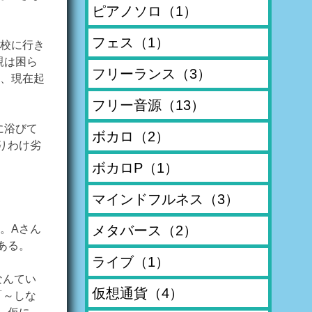
ピアノソロ
（1）
フェス
（1）
校に行き
親は困ら
フリーランス
（3）
、現在起
フリー音源
（13）
に浴びて
ボカロ
（2）
りわけ劣
ボカロP
（1）
マインドフルネス
（3）
メタバース
（2）
。Aさん
ある。
ライブ
（1）
なんてい
仮想通貨
（4）
「～しな