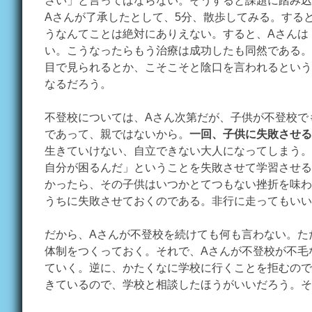
さい」と言ってはならない。そうすると課題に踏み込
Aさんが了承したとして、5分、散歩してみる。する
うなんてことは絶対にありえない。すると、Aさんは
い。こうなったらもう治療は成功したも同然である。
目で見られるとか、こそこそと陰口を言われるという
なるだろう。
不登校については、Aさん次第だが、子供が不登校で
であって、親ではないから。
一回、子供に失敗させる
生きていけない、自立できない大人になってしまう。
自分が困るんだ」ということを失敗させて学習させる
かったら、その子供はいつかとてつもない挫折を味わ
うちに失敗させておくのである。非行に走ってもいい
だから、Aさんが不登校を続けても何も言わない。た
体制をつくっておく。それで、Aさんが不登校が不毛
ていく。逆に、かたくなに学校に行くことを拒むので
きているので、学校と相談したほうがいいだろう。