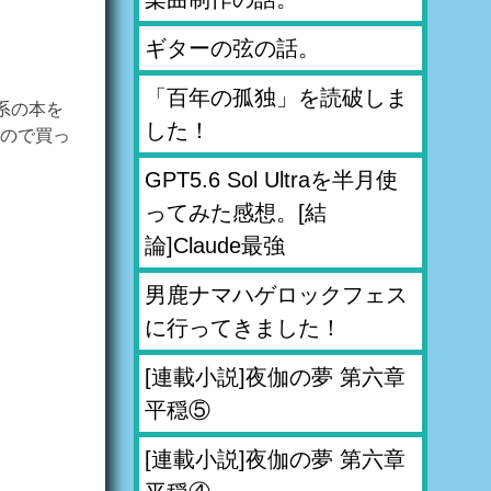
ギターの弦の話。
「百年の孤独」を読破しま
系の本を
した！
ので買っ
GPT5.6 Sol Ultraを半月使
ってみた感想。[結
論]Claude最強
男鹿ナマハゲロックフェス
に行ってきました！
[連載小説]夜伽の夢 第六章
平穏⑤
[連載小説]夜伽の夢 第六章