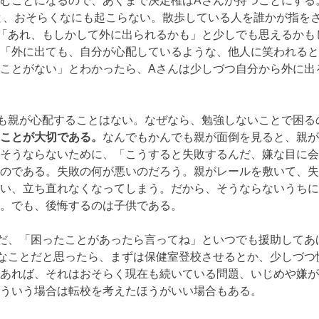
むことになるので、あくまで決定権はAさんが持つことにする
と、おそらくなにも起こらない。散歩している人を誰かが指を
「あれ、もしかして外に出られるかも」と少しでも思えるかも
「外に出ても、自分が心配しているような、他人に笑われると
ことがない」とわかったら、Aさんは少しづつ自分から外に出
も親が心配することはない。なぜなら、勉強しないことで困る
ことが大切である。
なんでもかんでも親が面倒を見ると、親が
そうならないために、「こうすると失敗するんだ、嫌な目に会
のである。失敗の何が悪いのだろう。親がレールを敷いて、失
い、立ち直れなくなってしまう。だから、そうならないうちに
。でも、後悔するのは子供である。
だ、「困ったことがあったら言ってね」といつでも援助してあ
なことだと思ったら、まずは保健室登校させるとか、少しづつ
あれば、それはおそらく現在も続いている問題、いじめや嫌が
そういう場合は転校を考えたほうがいい場合もある。