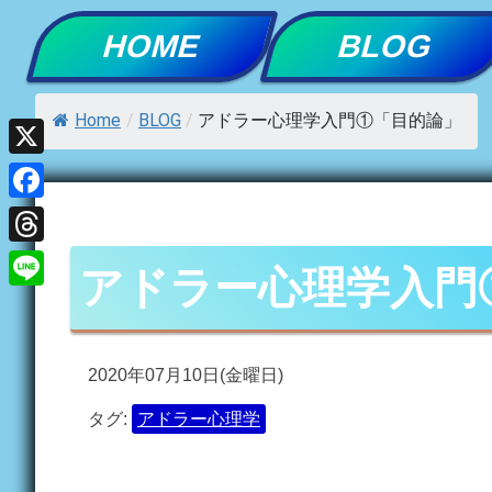
Skip
HOME
BLOG
to
content
Home
/
BLOG
/
アドラー心理学入門①「目的論」
X
Facebook
Threads
アドラー心理学入門
Line
2020年07月10日(金曜日)
タグ:
アドラー心理学