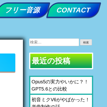
フリー音源
CONTACT
検
索:
最近の投稿
Opus5の実力やいかに？！
GPT5.6との比較
初音ミクV6がやばかった！
楽曲制作の話。