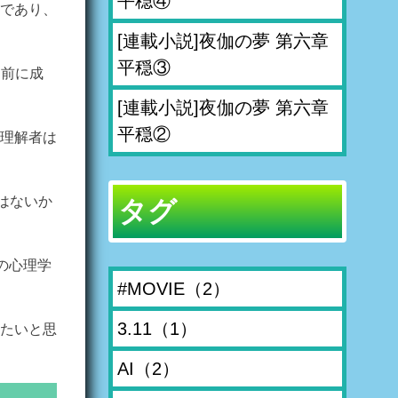
平穏④
であり、
[連載小説]夜伽の夢 第六章
平穏③
も前に成
[連載小説]夜伽の夢 第六章
平穏②
理解者は
はないか
タグ
の心理学
#MOVIE
（2）
3.11
（1）
たいと思
AI
（2）