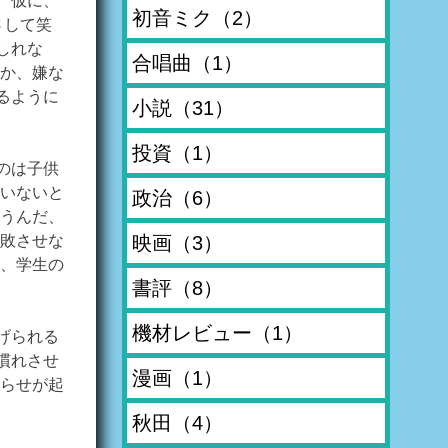
。仮に、
初音ミク
（2）
さして笑
しれな
合唱曲
（1）
か、嫌な
るように
小説
（31）
投資
（1）
のは子供
いないと
政治
（6）
うんだ、
映画
（3）
敗させな
、学生の
書評
（8）
機材レビュー
（1）
げられる
慣れさせ
漫画
（1）
らせが起
秋田
（4）