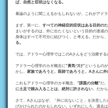
ば、自然と症状はなくなる。
暴論のように聞こえるかもしれないが、これがアドラ
まず、第一に、
すべての神経症的症状はある目的のた
まいがするのは、外に出たくないという目的の達成の
身体はすべて不可分に結びつく、と考える。だから、
る。
では、アドラー心理学ではこのAさんをどう治療する
アドラー心理学のカギ概念に
”勇気づけ”
というものが
かし、
家族であろうと、医師であろうと、Aさんに外
これもアドラー心理学のカギ概念、
”課題の分離”
だ。
に土足で踏み入ることは、絶対に許されない
。だから
さて、Aさんはなぜ、「外に出ないこと」を決意した
げかけられたのかもしれない。いずれにしろ、過去は