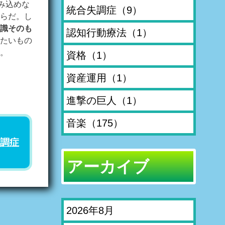
み込めな
統合失調症
（9）
らだ。し
識そのも
認知行動療法
（1）
たいもの
。
資格
（1）
資産運用
（1）
進撃の巨人
（1）
音楽
（175）
調症
アーカイブ
2026年8月