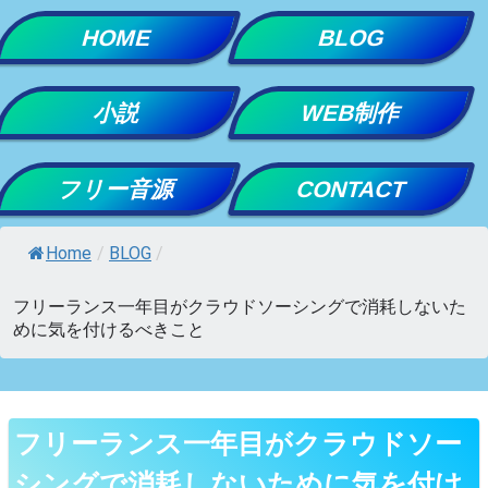
Skip
HOME
BLOG
to
content
小説
WEB制作
フリー音源
CONTACT
Home
/
BLOG
/
フリーランス一年目がクラウドソーシングで消耗しないた
めに気を付けるべきこと
フリーランス一年目がクラウドソー
シングで消耗しないために気を付け