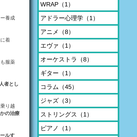
WRAP
（1）
アドラー心理学
（1）
ター養成
アニメ
（8）
身に着
エヴァ
（1）
オーケストラ
（8）
院も服薬
ギター
（1）
一人者とし
コラム
（45）
ジャズ
（3）
を乗り越
かの治療
ストリングス
（1）
ピアノ
（1）
ールす