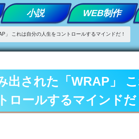
小説
WEB制作
AP」 これは自分の人生をコントロールするマインドだ！
出された「WRAP」 
トロールするマインドだ