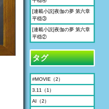
平穏④
[連載小説]夜伽の夢 第六章
平穏③
[連載小説]夜伽の夢 第六章
平穏②
タグ
#MOVIE
（2）
3.11
（1）
AI
（2）