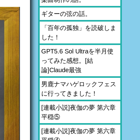
ギターの弦の話。
「百年の孤独」を読破しま
した！
GPT5.6 Sol Ultraを半月使
ってみた感想。[結
論]Claude最強
男鹿ナマハゲロックフェス
に行ってきました！
[連載小説]夜伽の夢 第六章
平穏⑤
[連載小説]夜伽の夢 第六章