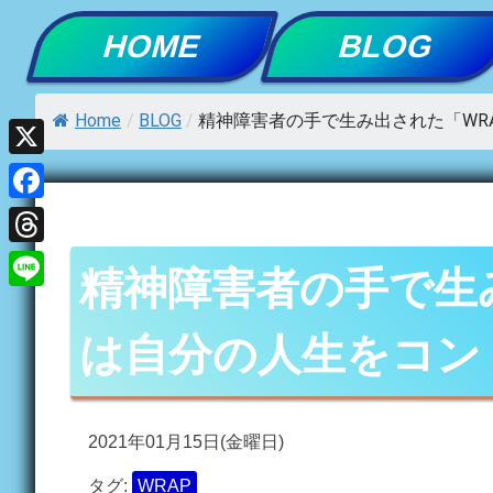
Skip
HOME
BLOG
to
content
Home
/
BLOG
/
精神障害者の手で生み出された「WR
X
Facebook
Threads
精神障害者の手で生み
Line
は自分の人生をコン
2021年01月15日(金曜日)
タグ:
WRAP