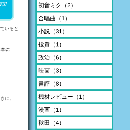
藤田
初音ミク
（2）
合唱曲
（1）
ていると
小説
（31）
投資
（1）
日本に
政治
（6）
映画
（3）
書評
（8）
機材レビュー
（1）
ときに、
漫画
（1）
秋田
（4）