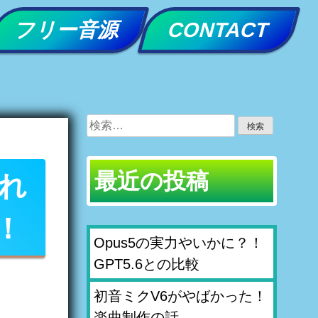
フリー音源
CONTACT
検
索:
最近の投稿
これ
！
Opus5の実力やいかに？！
GPT5.6との比較
初音ミクV6がやばかった！
楽曲制作の話。