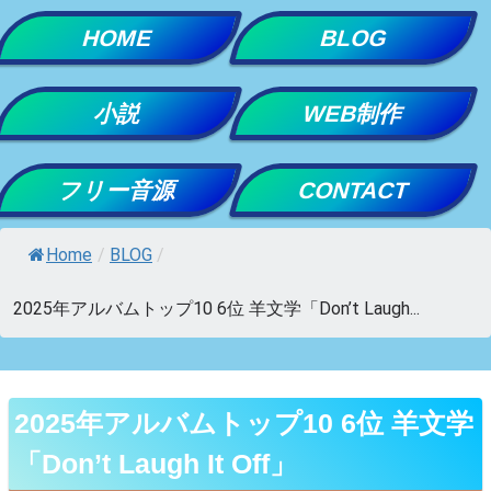
Skip
HOME
BLOG
to
content
小説
WEB制作
フリー音源
CONTACT
Home
/
BLOG
/
2025年アルバムトップ10 6位 羊文学「Don’t Laugh...
2025年アルバムトップ10 6位 羊文学
「Don’t Laugh It Off」