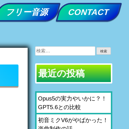
フリー音源
CONTACT
検
索:
最近の投稿
Opus5の実力やいかに？！
GPT5.6との比較
初音ミクV6がやばかった！
楽曲制作の話。