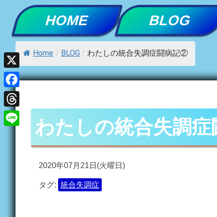
Skip
HOME
BLOG
to
content
Home
/
BLOG
/
わたしの統合失調症闘病記②
X
Facebook
Threads
わたしの統合失調症
Line
2020年07月21日(火曜日)
タグ:
統合失調症