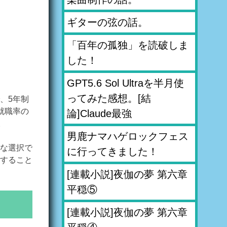
ギターの弦の話。
「百年の孤独」を読破しま
した！
GPT5.6 Sol Ultraを半月使
ってみた感想。[結
、5年制
就職率の
論]Claude最強
。
男鹿ナマハゲロックフェス
な選択で
に行ってきました！
すること
[連載小説]夜伽の夢 第六章
平穏⑤
[連載小説]夜伽の夢 第六章