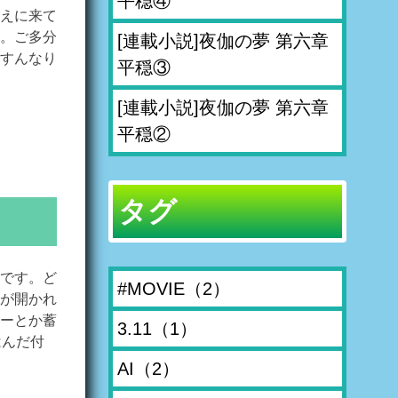
平穏④
えに来て
。ご多分
[連載小説]夜伽の夢 第六章
すんなり
平穏③
[連載小説]夜伽の夢 第六章
平穏②
タグ
です。ど
#MOVIE
（2）
が開かれ
ーとか蓄
3.11
（1）
はんだ付
AI
（2）