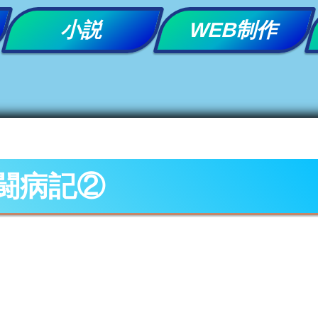
小説
WEB制作
闘病記②