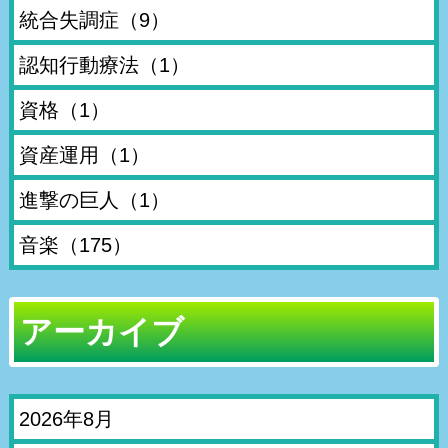
統合失調症
（9）
認知行動療法
（1）
資格
（1）
資産運用
（1）
進撃の巨人
（1）
音楽
（175）
アーカイブ
2026年8月