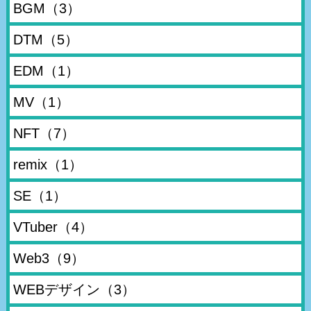
BGM
（3）
DTM
（5）
EDM
（1）
MV
（1）
NFT
（7）
remix
（1）
SE
（1）
VTuber
（4）
Web3
（9）
WEBデザイン
（3）