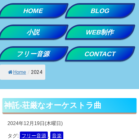
Skip
HOME
BLOG
to
content
小説
WEB制作
フリー音源
CONTACT
Home
/
2024
神託-荘厳なオーケストラ曲
2024年12月19日(木曜日)
タグ:
フリー音源
,
音楽