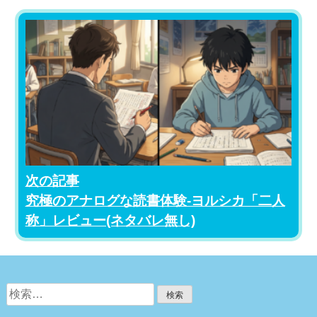
次の記事
究極のアナログな読書体験-ヨルシカ「二人
称」レビュー(ネタバレ無し)
検
索: