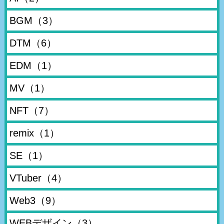
BGM
（3）
DTM
（6）
EDM
（1）
MV
（1）
NFT
（7）
remix
（1）
SE
（1）
VTuber
（4）
Web3
（9）
WEBデザイン
（3）