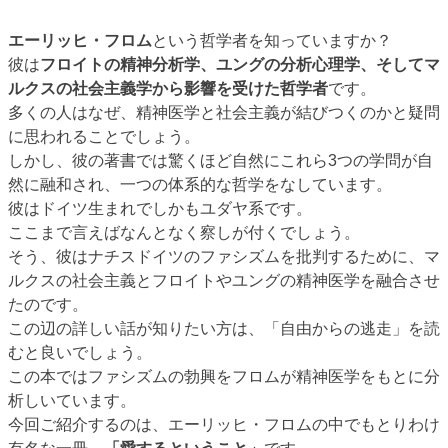
エーリッヒ・フロム
という哲学者を知っていますか？
彼は
フロイトの精神分析学、ユングの分析心理学、そしてマ
ルクスの社会主義学から影響を受けた哲学者
です。
多くの人はなぜ、精神医学と社会主義が結びつくのかと疑問
に思われることでしょう。
しかし、彼の著書では驚くほど自然にこれら3つの学問が自
然に融和され、一つの体系的な哲学をなしています。
彼はドイツ生まれでしかもユダヤ系です。
ここまで言えばなんとなく察しが付くでしょう。
そう、彼はナチスドイツのファシズムを批判するために、マ
ルクスの社会主義とフロイトやユングの精神医学を融合させ
たのです。
この辺の詳しい話が知りたい方は、「自由からの逃走」を読
むと良いでしょう。
この本ではファシズムの勃興をフロムが精神医学をもとに分
析しいています。
今回ご紹介するのは、エーリッヒ・フロムの中でもとりわけ