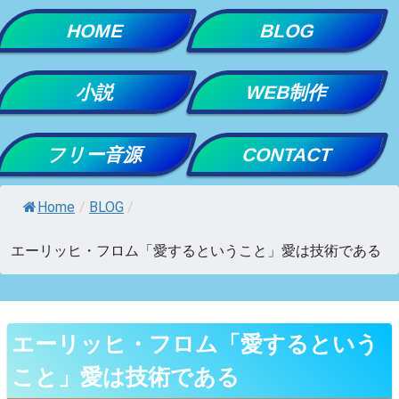
Skip
HOME
BLOG
to
content
小説
WEB制作
フリー音源
CONTACT
Home
/
BLOG
/
エーリッヒ・フロム「愛するということ」愛は技術である
エーリッヒ・フロム「愛するという
こと」愛は技術である