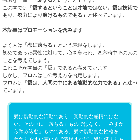
有名な一冊、
「愛するということ」
です。
この本では
「愛するということは才能ではない。愛は技術で
あり、努力により磨けるものである」
と述べています。
本記事はプロモーションを含みます
よく人は
「恋に落ちる」
という表現をします。
初めて会った異性に対して、心を奪われ、四六時中その人の
ことを考えてしまう。
これこそが本当の「愛」であると考えています。
しかし、フロムはこの考え方を否定します。
フロムは
「愛は、人間の中にある能動的な力である」
と述べ
ています。
愛は能動的な活動であり、受動的な感情ではな
い。その中に「落ちる」ものではなく、「みずか
ら踏み込む」ものである。愛の能動的な性格を、
わかりやすい言い方で表現すれば、愛は何よりも