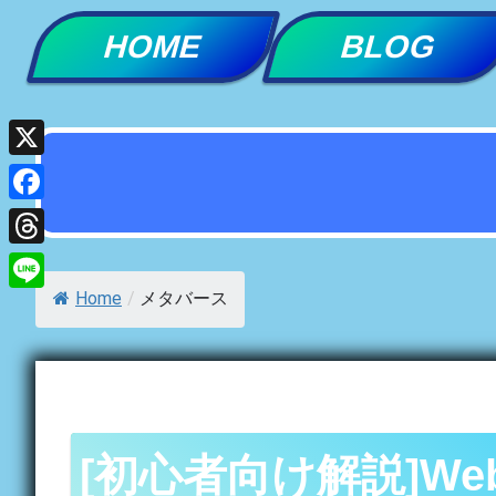
Skip
HOME
BLOG
to
content
X
Facebook
Threads
Home
/
メタバース
Line
[初心者向け解説]W