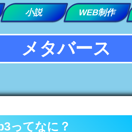
小説
WEB制作
メタバース
eb3ってなに？