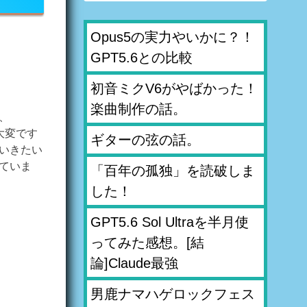
Opus5の実力やいかに？！
GPT5.6との比較
初音ミクV6がやばかった！
楽曲制作の話。
、
大変です
ギターの弦の話。
ていきたい
していま
「百年の孤独」を読破しま
した！
GPT5.6 Sol Ultraを半月使
ってみた感想。[結
論]Claude最強
男鹿ナマハゲロックフェス