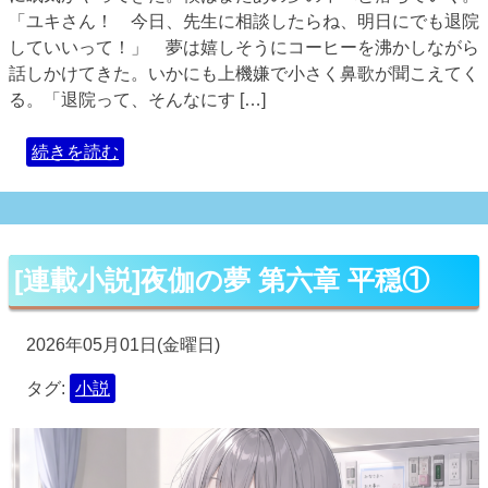
「ユキさん！ 今日、先生に相談したらね、明日にでも退院
していいって！」 夢は嬉しそうにコーヒーを沸かしながら
話しかけてきた。いかにも上機嫌で小さく鼻歌が聞こえてく
る。「退院って、そんなにす […]
続きを読む
[連載小説]夜伽の夢 第六章 平穏①
2026年05月01日(金曜日)
タグ:
小説