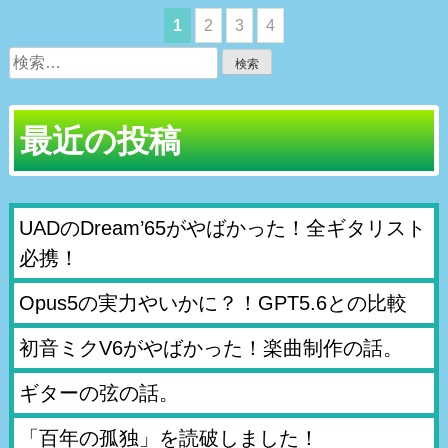
1
2
3
4
検
索:
最近の投稿
UADのDream’65がやばかった！全ギタリスト
必携！
Opus5の実力やいかに？！GPT5.6との比較
初音ミクV6がやばかった！楽曲制作の話。
ギターの弦の話。
「百年の孤独」を読破しました！