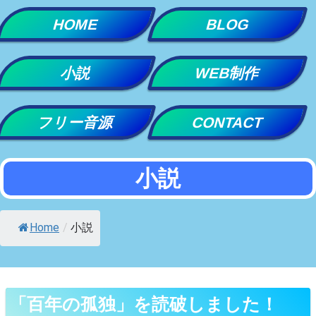
Skip
HOME
BLOG
to
content
小説
WEB制作
フリー音源
CONTACT
小説
Home
/
小説
「百年の孤独」を読破しました！