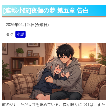
[連載小説]夜伽の夢 第五章 告白
2026年04月24日(金曜日)
タグ:
小説
前の話↓ ただ天井を眺めている。僕が眠りにつけば、また