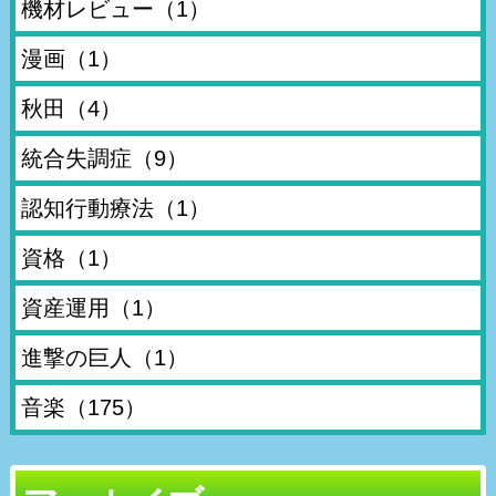
機材レビュー
（1）
漫画
（1）
秋田
（4）
統合失調症
（9）
認知行動療法
（1）
資格
（1）
資産運用
（1）
進撃の巨人
（1）
音楽
（175）