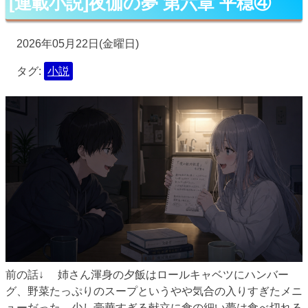
[連載小説]夜伽の夢 第六章 平穏④
2026年05月22日(金曜日)
タグ:
小説
前の話↓ 姉さん渾身の夕飯はロールキャベツにハンバー
グ、野菜たっぷりのスープというやや気合の入りすぎたメニ
ューだった。少し豪華すぎる献立に食の細い夢は食べ切れる